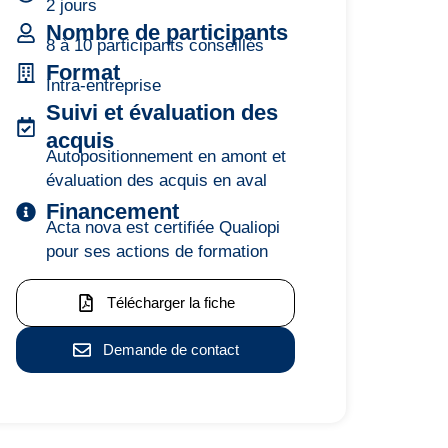
2 jours
Nombre de participants
8 à 10 participants conseillés
Format
Intra-entreprise
Suivi et évaluation des
acquis
Autopositionnement en amont et
évaluation des acquis en aval
Financement
Acta nova est certifiée Qualiopi
pour ses actions de formation
Télécharger la fiche
Demande de contact